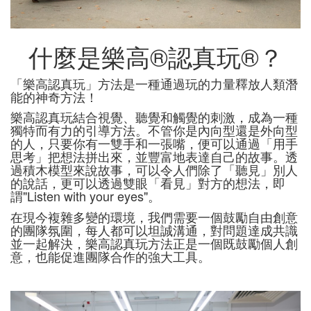
什麼是樂高®認真玩®？
「
樂高認真玩
」
方法是一種通過玩的力量釋放人類潛
能的神奇方法！
樂高認真玩結合視覺、聽覺和觸覺的刺激，成為一種
獨特而有力的引導方法。不管你是內向型還是外向型
的人，只要你有一雙手和一張嘴，便可以通過「用手
思考」把想法拼出來，並豐富地表達自己的故事。透
過積木模型來說故事，可以令人們除了「聽見」別人
的說話，更可以透過雙眼「看見」對方的想法，即
謂"Listen with your eyes"。
在現今複雜多變的環境，我們需要一個鼓勵自由創意
的團隊氛圍，每人都可以坦誠溝通，對問題達成共識
並一起解決，樂高認真玩方法正是一個既鼓勵個人創
意，也能促進團隊合作的強大工具。