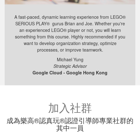
A fast-paced, dynamic learning experience from
LEGO®
SERIOUS PLAY®
gurus Brian and Joe. Whether you're
an experienced LEGO
®
player or not, you will learn
something from this course. Highly recommended if you
want to develop organization strategy, optimize
processes, or improve teamwork.
Michael Yung
Strategic
Advisor
Google Cloud - Google Hong Kong
加入社群
成為樂高®認真玩®認證引導師專業社群的
其中一員