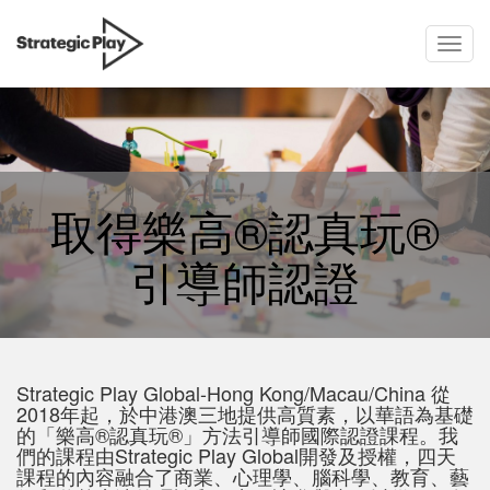
Toggl
skip
navig
to
content
取得樂高®認真玩®
引導師認證
Strategic Play Global-Hong Kong/Macau/China 從
2018年起，於中港澳三地提供高質素，以華語為基礎
的「樂高®️認真玩®」方法引導師國際認證課程。我
們的課程由Strategic Play Global開發及授權，四天
課程的內容融合了商業、心理學、腦科學、教育、藝