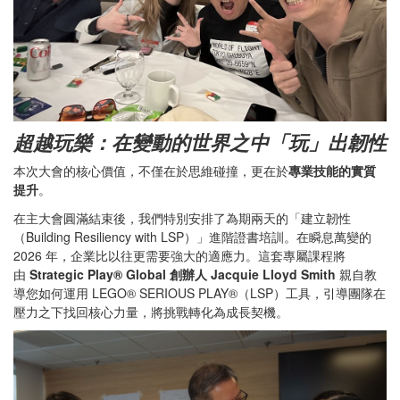
超越玩樂：在變動的世界之中「玩」出韌性
本次大會的核心價值，不僅在於思維碰撞，更在於
專業技能的實質
提升
。
在主大會圓滿結束後，我們特別安排了為期兩天的「建立韌性
（Building Resiliency with LSP）」進階證書培訓。在瞬息萬變的
2026 年，企業比以往更需要強大的適應力。這套專屬課程將
由
Strategic Play® Global 創辦人 Jacquie Lloyd Smith
親自教
導您如何運用 LEGO® SERIOUS PLAY®（LSP）工具，引導團隊在
壓力之下找回核心力量，將挑戰轉化為成長契機。