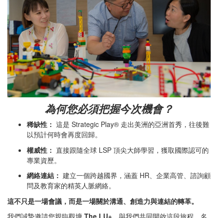
為何您必須把握今次機會？
稀缺性：
這是 Strategic Play® 走出美洲的亞洲首秀，往後難
以預計何時會再度回歸。
權威性：
直接跟隨全球 LSP 頂尖大師學習，獲取國際認可的
專業資歷。
網絡連結：
建立一個跨越國界，涵蓋 HR、企業高管、諮詢顧
問及教育家的精英人脈網絡。
這不只是一場會議，而是一場關於溝通、創造力與連結的轉革。
我們誠摯邀請您親臨觀塘
The LU+
，與我們共同開啟這段旅程。名