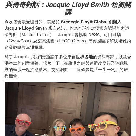
與傳奇對話：Jacquie Lloyd Smith 領銜開
講
今次盛會最受矚目的，莫過於
Strategic Play® Global 創辦人
Jacquie Lloyd Smith
親自來港。作為全球少數獲官方認證的大師
級導師（Master Trainer），Jacquie 曾協助 NASA、可口可樂
（Coca-Cola）及樂高集團（LEGO Group）等跨國巨頭解決複雜的
企業戰略與溝通挑戰。
除了 Jacquie，我們更邀請了多位來自
世界各地
的資深專家，以及
香
港本土
的創意領袖。想像一下，在維港之畔與這群改變行業遊戲規
則的頭腦一起拼砌積木、交流洞察——這確實是「一生一次」的難
得機會。